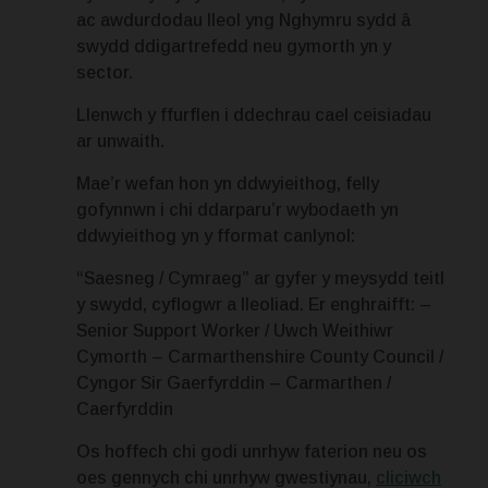
ac awdurdodau lleol yng Nghymru sydd â
swydd ddigartrefedd neu gymorth yn y
sector.
Llenwch y ffurflen i ddechrau cael ceisiadau
ar unwaith.
Mae’r wefan hon yn ddwyieithog, felly
gofynnwn i chi ddarparu’r wybodaeth yn
ddwyieithog yn y fformat canlynol:
“Saesneg / Cymraeg” ar gyfer y meysydd teitl
y swydd, cyflogwr a lleoliad. Er enghraifft:
–
Senior Support Worker / Uwch Weithiwr
Cymorth
– Carmarthenshire County Council /
Cyngor Sir Gaerfyrddin
– Carmarthen /
Caerfyrddin
Os hoffech chi godi unrhyw faterion neu os
oes gennych chi unrhyw gwestiynau,
cliciwch