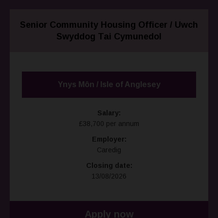
Senior Community Housing Officer / Uwch
Swyddog Tai Cymunedol
Ynys Môn / Isle of Anglesey
Salary:
£38,700 per annum
Employer:
Caredig
Closing date:
13/08/2026
Apply now