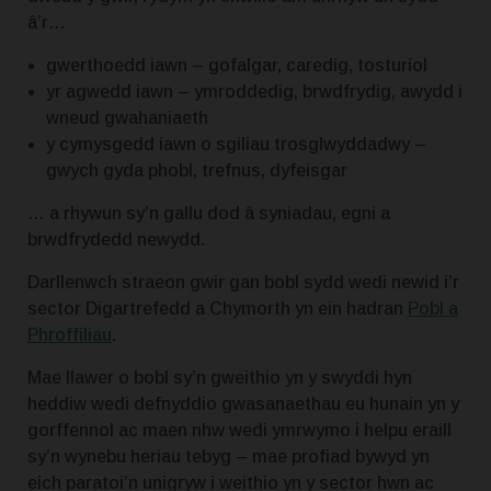
â’r…
gwerthoedd iawn – gofalgar, caredig, tosturiol
yr agwedd iawn – ymroddedig, brwdfrydig, awydd i
wneud gwahaniaeth
y cymysgedd iawn o sgiliau trosglwyddadwy –
gwych gyda phobl, trefnus, dyfeisgar
… a rhywun sy’n gallu dod â syniadau, egni a
brwdfrydedd newydd.
Darllenwch straeon gwir gan bobl sydd wedi newid i’r
sector Digartrefedd a Chymorth yn ein hadran
Pobl a
Phroffiliau
.
Mae llawer o bobl sy’n gweithio yn y swyddi hyn
heddiw wedi defnyddio gwasanaethau eu hunain yn y
gorffennol ac maen nhw wedi ymrwymo i helpu eraill
sy’n wynebu heriau tebyg – mae profiad bywyd yn
eich paratoi’n unigryw i weithio yn y sector hwn ac