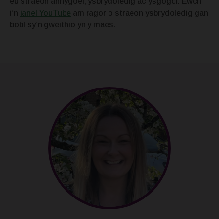
eu straeon anhygoel, ysbrydoledig ac ysgogol. Ewch
i’n
ianel YouTube
am ragor o straeon ysbrydoledig gan
bobl sy’n gweithio yn y maes.