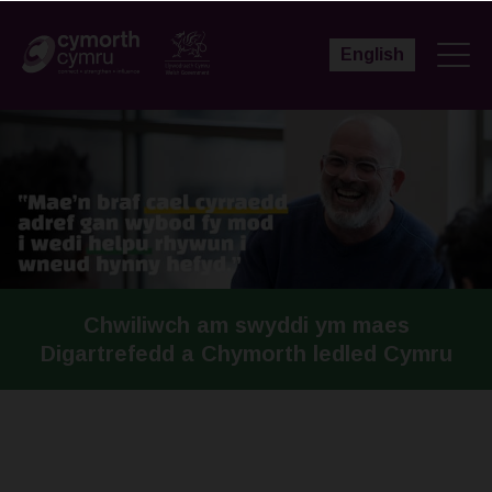
English
Chwiliwch am swyddi ym maes
Digartrefedd a Chymorth ledled Cymru