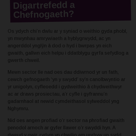
Digartrefedd a
Chefnogaeth?
Os ydych chi’n dwlu ar y syniad o weithio gyda phobl,
yn mwynhau amrywiaeth a hyblygrwydd, ac yn
angerddol ynglŷn â dod o hyd i bwrpas yn eich
gwaith, gallwn eich helpu i ddatblygu gyrfa sefydlog a
gwerth chweil.
Mewn sector lle nad oes dau ddiwrnod yr un fath,
cewch gefnogaeth ‘yn y swydd’ sy’n canolbwyntio ar
yr unigolyn, cyfleoedd i gydweithio â chydweithwyr
ac ar draws prosiectau, a’r cyfle i gyfrannu’n
gadarnhaol at newid cymdeithasol sylweddol yng
Nghymru.
Nid oes angen profiad o’r sector na phrofiad gwaith
penodol arnoch ar gyfer llawer o’r swyddi hyn.
A
dweud y gwir, rydym yn chwilio am unrhyw un sydd