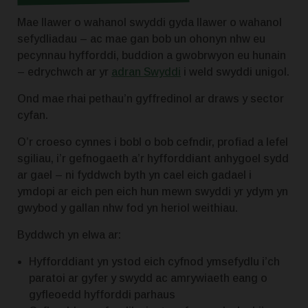
Mae llawer o wahanol swyddi gyda llawer o wahanol
sefydliadau – ac mae gan bob un ohonyn nhw eu
pecynnau hyfforddi, buddion a gwobrwyon eu hunain
– edrychwch ar yr
adran Swyddi
i weld swyddi unigol.
Ond mae rhai pethau’n gyffredinol ar draws y sector
cyfan.
O’r croeso cynnes i bobl o bob cefndir, profiad a lefel
sgiliau, i’r gefnogaeth a’r hyfforddiant anhygoel sydd
ar gael – ni fyddwch byth yn cael eich gadael i
ymdopi ar eich pen eich hun mewn swyddi yr ydym yn
gwybod y gallan nhw fod yn heriol weithiau.
Byddwch yn elwa ar:
Hyfforddiant yn ystod eich cyfnod ymsefydlu i’ch
paratoi ar gyfer y swydd ac amrywiaeth eang o
gyfleoedd hyfforddi parhaus