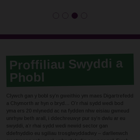
Proffiliau Swyddi a
Phobl
Clywch gan y bobl sy’n gweithio ym maes Digartrefedd
a Chymorth ar hyn o bryd… O’r rhai sydd wedi bod
yma ers 20 mlynedd ac na fydden nhw eisiau gwneud
unrhyw beth arall, i ddechreuwyr pur sy’n dwlu ar eu
swyddi, a’r rhai sydd wedi newid sector gan
ddefnyddio eu sgiliau trosglwyddadwy – darllenwch