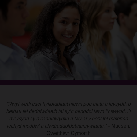
awn
“Rwyf wedi cael hyfforddiant mewn pob math o feysydd, o
bl
bethau fel deddfwriaeth tai sy’n benodol iawn i’r swydd, i’r
eth
meysydd sy’n canolbwyntio’n fwy ar y bobl fel materion
r
iechyd meddwl a chydraddoldeb/amrywiaeth.” –
Macsen,
Gweithiwr Cymorth