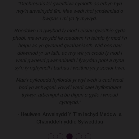
“Dechreuais fel gweithiwr cymorth ac erbyn hyn
rwy’n arweinydd tîm. Mae wedi rhoi ymdeimlad o
bwrpas i mi yn fy mywyd.
Roeddwn i’n gwybod fy mod i eisiau gweithio gyda
phobl, mewn swydd lle roeddwn i’n teimlo fy mod i’n
helpu ac yn gwneud gwahaniaeth. Nid oes dau
ddiwrnod yr un fath, ac rwy wir yn credu fy mod i
wedi gwneud gwahaniaeth i fywydau pobl a dyna
sy’n fy nghymell i barhau i weithio yn y sector hwn.
Mae’r cyfleoedd hyfforddi yr wyf wedi’u cael wedi
bod yn anhygoel. Rwyf i wedi cael hyfforddiant
trylwyr, arbenigol a bu digon o gyfle i wneud
cynnydd.”
- Heulwen, Arweinydd Y Tîm Iechyd Meddwl a
Chamddefnyddio Sylweddau