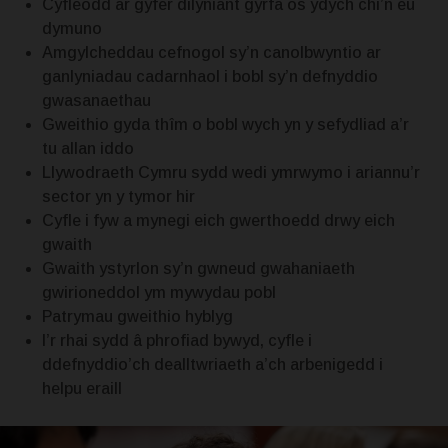
Cyfleodd ar gyfer dilyniant gyrfa os ydych chi’n eu
dymuno
Amgylcheddau cefnogol sy’n canolbwyntio ar
ganlyniadau cadarnhaol i bobl sy’n defnyddio
gwasanaethau
Gweithio gyda thîm o bobl wych yn y sefydliad a’r
tu allan iddo
Llywodraeth Cymru sydd wedi ymrwymo i ariannu’r
sector yn y tymor hir
Cyfle i fyw a mynegi eich gwerthoedd drwy eich
gwaith
Gwaith ystyrlon sy’n gwneud gwahaniaeth
gwirioneddol ym mywydau pobl
Patrymau gweithio hyblyg
I’r rhai sydd â phrofiad bywyd, cyfle i
ddefnyddio’ch dealltwriaeth a’ch arbenigedd i
helpu eraill