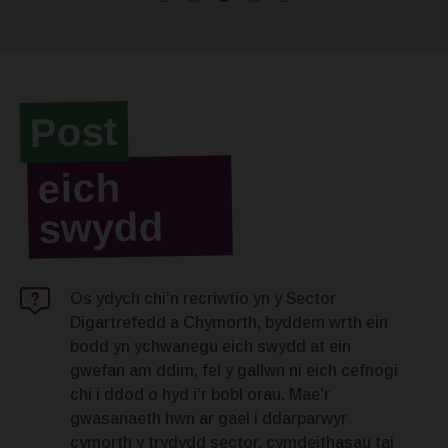
Post
eich
swydd
Os ydych chi’n recriwtio yn y Sector
Digartrefedd a Chymorth, byddem wrth ein
bodd yn ychwanegu eich swydd at ein
gwefan am ddim, fel y gallwn ni eich cefnogi
chi i ddod o hyd i’r bobl orau. Mae’r
gwasanaeth hwn ar gael i ddarparwyr
cymorth y trydydd sector, cymdeithasau tai