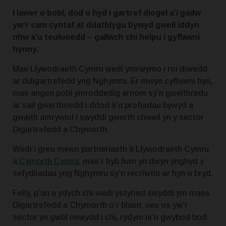
I lawer o bobl, dod o hyd i gartref diogel a’i gadw
yw’r cam cyntaf at ddatblygu bywyd gwell iddyn
nhw a’u teuluoedd – gallwch chi helpu i gyflawni
hynny.
Mae Llywodraeth Cymru wedi ymrwymo i roi diwedd
ar ddigartrefedd yng Nghymru.
Er mwyn cyflawni hyn,
mae angen pobl ymroddedig arnom sy’n gweithredu
ar sail gwerthoedd i ddod â’u profiadau bywyd a
gwaith amrywiol i swyddi gwerth chweil yn y sector
Digartrefedd a Chymorth.
Wedi’i greu mewn partneriaeth â Llywodraeth Cymru
a
Cymorth Cymru
, mae’r hyb hwn yn dwyn ynghyd y
sefydliadau yng Nghymru sy’n recriwtio ar hyn o bryd.
Felly, p’un a ydych chi wedi ystyried swyddi ym maes
Digartrefedd a Chymorth o’r blaen, neu os yw’r
sector yn gwbl newydd i chi, rydym ni’n gwybod bod