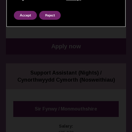
Employer:
North Wales Housing / Tai Gogledd Cymru
Accept
Reject
Closing date:
16/08/2026
Apply now
Support Assistant (Nights) /
Cynorthwyydd Cymorth (Nosweithiau)
Sir Fynwy / Monmouthshire
Salary: