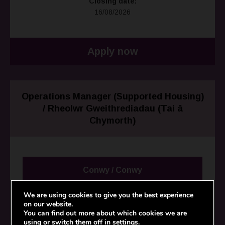
Closing date:
16/08/2026
Apply now
Operations Manager (Supported Housing)
/ Rheolwr Gweithrediadau (Tai â
Chymorth)
Conwy / Conwy
We are using cookies to give you the best experience
Salary:
on our website.
£48,000 per annum / £48,000 y flwyddyn
You can find out more about which cookies we are
using or switch them off in
settings
.