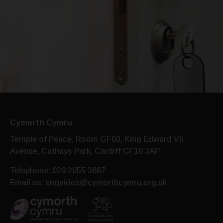
Cymorth Cymru
Temple of Peace, Room GF03, King Edward VII
Avenue,
Cathays Park, Cardiff CF10 3AP
Telephone: 029 2055 3687
Email us:
enquiries@cymorthcymru.org.uk