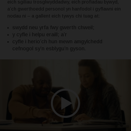
eich sgiliau trosglwyddadwy, eich profiadau bywyd,
a’ch gwerthoedd personol yn hanfodol i gyflawni ein
nodau ni – a gallent eich tywys chi tuag at:
swydd neu yrfa fwy gwerth chweil;
y cyfle i helpu eraill; a’r
cyfle i herio’ch hun mewn amgylchedd
cefnogol sy’n esblygu’n gyson.