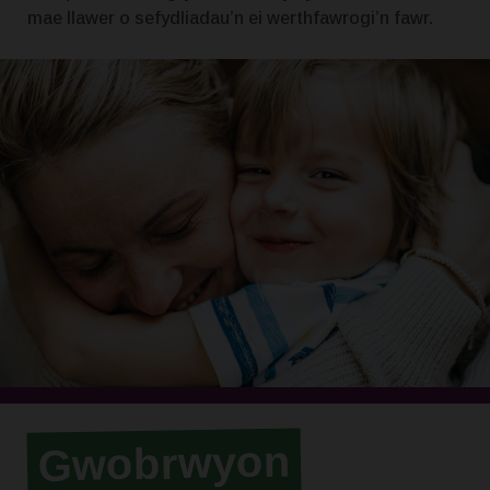
mae llawer o sefydliadau’n ei werthfawrogi’n fawr.
Gwobrwyon